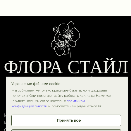
Политика конфиденциальности
ИП Баликов Д. Г.
Договор оферты
ИНН: 771908224441
Разработка сайта
ОГРН: 322774600665986
© 2025-2026 Флора Стайл
Управление файлами cookie
Мы собираем не только красивые букеты, но и цифровые
печеньки! Они помогают сайту работать как надо. Нажимая
"принять все" Вы соглашаетесь с
политикой
конфиденциальности
и помогаете нам улучшать сайт.
Принять все