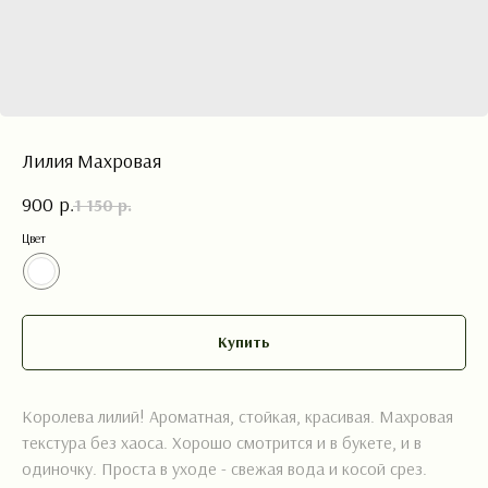
Лилия Махровая
900
р.
1 150
р.
Цвет
Купить
ФЛОРА СТАЙЛ
Королева лилий! Ароматная, стойкая, красивая. Махровая
САЛОН ЦВЕТОВ
текстура без хаоса. Хорошо смотрится и в букете, и в
одиночку. Проста в уходе - свежая вода и косой срез.