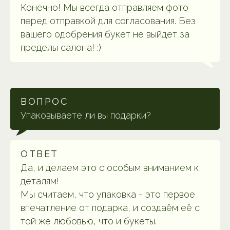
Конечно! Мы всегда отправляем фото
перед отправкой для согласования. Без
ФЛОРА СТАЙЛ
вашего одобрения букет не выйдет за
пределы салона! :)
САЛОН ЦВЕТОВ
Политика конфиденциальности
ИП Баликов Д. Г.
ВОПРОС
Договор оферты
ИНН: 771908224441
Упаковываете ли вы подарки?
Разработка сайта
ОГРН: 322774600665986
© 2025-2026 Флора Стайл
ОТВЕТ
Да, и делаем это с особым вниманием к
деталям!
Мы считаем, что упаковка - это первое
впечатление от подарка, и создаём её с
той же любовью, что и букеты.