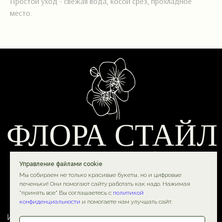
Простой уход - свежая вода, косой срез, прохладное
место.
Политика конфиденциальности
ИП Баликов Д. Г.
Договор оферты
ИНН: 771908224441
Разработка сайта
ОГРН: 322774600665986
© 2025-2026 Флора Стайл
Управление файлами cookie
Мы собираем не только красивые букеты, но и цифровые
печеньки! Они помогают сайту работать как надо. Нажимая
"принять все" Вы соглашаетесь с
политикой
конфиденциальности
и помогаете нам улучшать сайт.